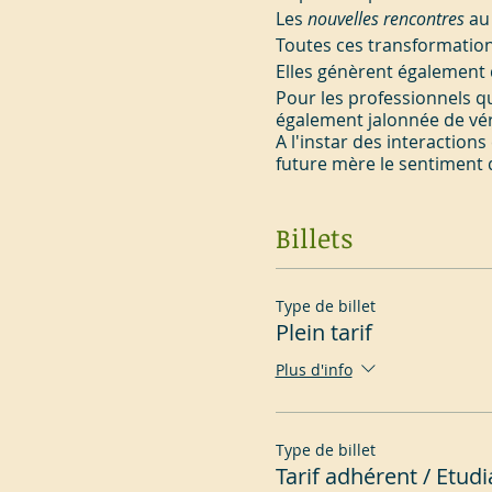
Les
nouvelles rencontres
au 
Toutes ces transformation
Elles génèrent également d
Pour les professionnels qu
également jalonnée de vé
A l'instar des interaction
future mère le sentiment d
être aidée avec compétence
retour de la maternité re
Il n'est pas difficile de r
Billets
prononcée par le professi
père.
En cas de vulnérabilités 
Type de billet
réalisés
de manière intuitiv
Plein tarif
profondeur les mécanismes
surtout en cas de vulnérab
Plus d'info
insaisissables qui vont po
parents et les bébés ? N
tout au long de nos inter
Notre présentation sera u
Type de billet
des mises en voix et des 
Tarif adhérent / Etudi