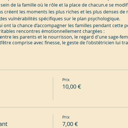
sein de la famille où le rôle et la place de chacun.e se modif
s créent les moments les plus riches et les plus denses de 
es vulnérabilités spécifiques sur le plan psychologique.
i ont la chance d’accompagner les familles pendant cette pér
ritables rencontres émotionnellement chargées :
s entre les parents et le nourrisson, le regard d'une sage-fe
’être comprise avec finesse, le geste de l'obstétricien lui t
, la présence discrète d'une infirmière puéricultrice ou d’u
nforce son assurance d'être entourée de manière fiable.
epérer l'importance de ces interactions non verbales, ni de sai
onnel lorsque la tonalité en est finement adaptée aux atte
psychiques chez les futurs parents, des ajustements millimé
Prix
e
par des professionnels non psy attentionnés. Mais, ne peu
10,00 €
 de ces interactions afin de renforcer
les moments de vér
ilité psychique ? Ne peut-on pas, de manière pluridisciplinai
urtant déterminer de manière vitale l'issue de nos interactio
e peut-on pas mieux comprendre cette
virtuosité relationnel
ventions ?
ne invitation à explorer ces dynamiques, à travers des exem
Prix
mises en phrases.
ant
7,00 €